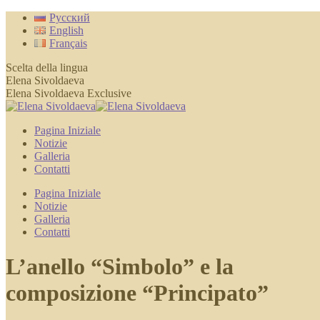
Skip
Русский
to
English
content
Français
Scelta della lingua
Elena Sivoldaeva
Elena Sivoldaeva Exclusive
Pagina Iniziale
Notizie
Galleria
Contatti
Pagina Iniziale
Notizie
Galleria
Contatti
L’anello “Simbolo” e la
composizione “Principato”