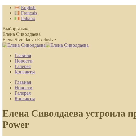
Перейти
English
к
Français
содержанию
Italiano
Выбор языка
Елена Сиволдаева
Elena Sivoldaeva Exclusive
Главная
Новости
Галерея
Контакты
Главная
Новости
Галерея
Контакты
Елена Сиволдаева устроила пр
Power