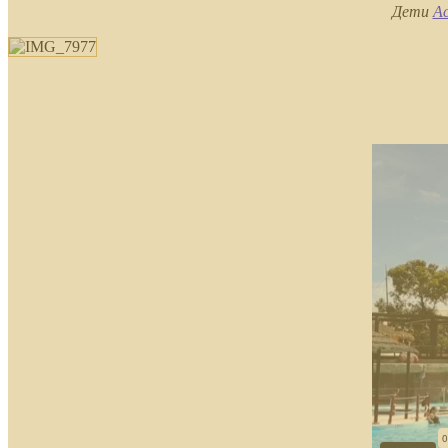
Дети
А