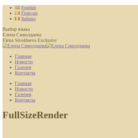
Перейти
English
к
Français
содержанию
Italiano
Выбор языка
Елена Сиволдаева
Elena Sivoldaeva Exclusive
Главная
Новости
Галерея
Контакты
Главная
Новости
Галерея
Контакты
FullSizeRender