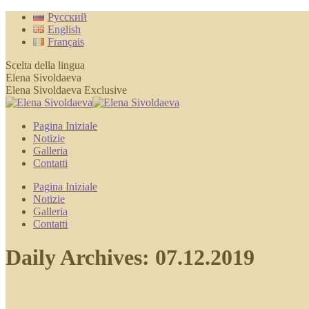
Skip
Русский
to
English
content
Français
Scelta della lingua
Elena Sivoldaeva
Elena Sivoldaeva Exclusive
Pagina Iniziale
Notizie
Galleria
Contatti
Pagina Iniziale
Notizie
Galleria
Contatti
Daily Archives:
07.12.2019