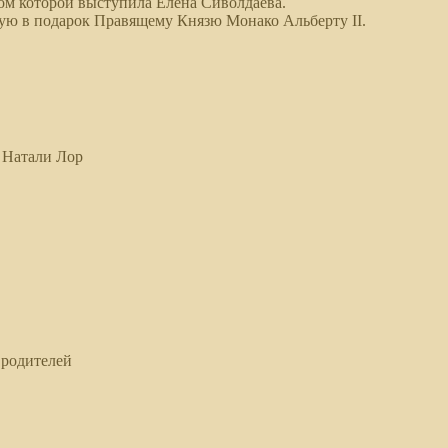
ом которой выступила Елена Сиволдаева.
ную в подарок Правящему Князю Монако Альберту II.
 Натали Лор
 родителей