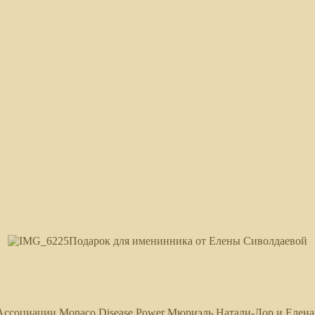
Подарок для именинника от Елены Сиволдаевой
Ассоциации Monaco Disease Power Мюриэль Натали-Лор и Елена