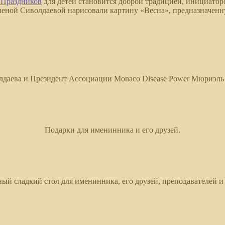
 Праздников
для детей становится доброй традицией, инициатор
Еленой Сиволдаевой нарисовали картину «Весна», предназначен
лдаева и Президент Ассоциации Monaco Disease Power Мюриэль
Подарки для именинника и его друзей.
ый сладкий стол для именинника, его друзей, преподавателей и