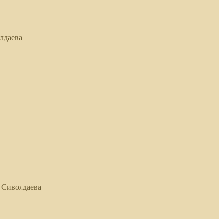
лдаева
 Сиволдаева